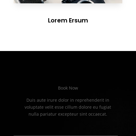
Lorem Ersum
Book Now
Duis aute irure dolor in reprehenderit in
voluptate velit esse cillum dolore eu fugiat
nulla pariatur excepteur sint occaecat.