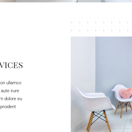
vices
ion ullamco
 aute irure
lum dolore eu
 proident