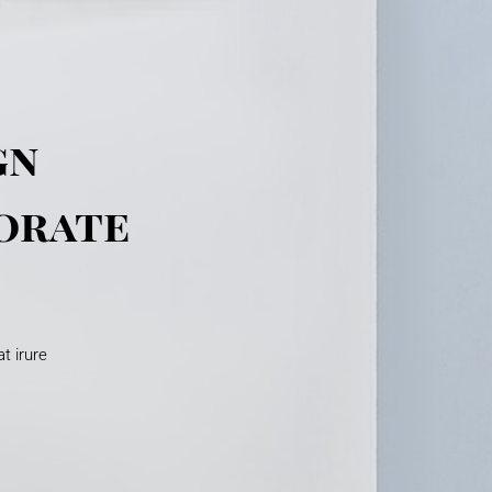
gn
orate
t irure