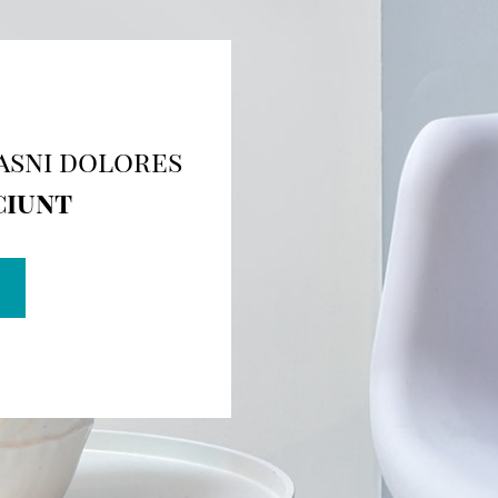
asni dolores
ciunt